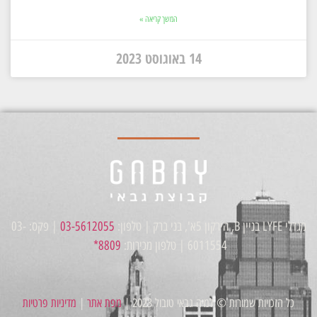
המשך קריאה »
14 באוגוסט 2023
מגדלי LYFE בניין B, הירקון 5א', בני ברק | טלפון:
03-5612055
| פקס: 03-
6011554 | טלפון מכירות:
8809*
כל הזכויות שמורות © למיה גבאי טובול 2023 |
מפת אתר
|
מדיניות פרטיות